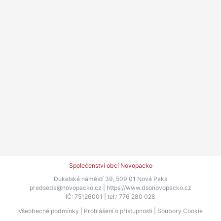
Společenství obcí Novopacko
Dukelské náměstí 39, 509 01 Nová Paka
predseda@novopacko.cz |
https://www.dsonovopacko.cz
IČ: 75126001 | tel.: 776 280 028
Všeobecné podmínky
|
Prohlášení o přístupnosti
|
Soubory Cookie